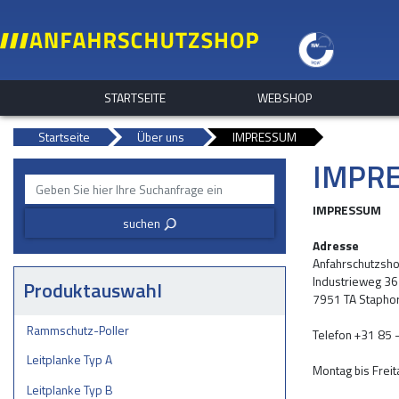
STARTSEITE
WEBSHOP
Startseite
Über uns
IMPRESSUM
IMPR
IMPRESSUM
suchen
3
Adresse
Anfahrschutzsho
Industrieweg 36
Produktauswahl
7951 TA Staphor
Rammschutz-Poller
Telefon +31 85 
Leitplanke Typ A
Montag bis Freit
Leitplanke Typ B