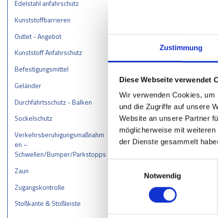
Edelstahl anfahrschutz
erreicht werden,
Änderungen oder
Kunststoffbarrieren
Internetseite de
Outlet - Angebot
Veröffentlichung
insbesondere Te
Zustimmung
Kunststoff Anfahrschutz
vorherigen, aus
Befestigungsmittel
Die EU-Kommissio
Diese Webseite verwendet 
Geländer
Unternehmern und
Wir verwenden Cookies, um I
https://ec.euro
Durchfahrtsschutz - Balken
und die Zugriffe auf unsere 
Wir sind nicht d
Sockelschutz
Website an unsere Partner fü
Möglichkeit auc
möglicherweise mit weiteren
Verkehrsberuhigungsmaßnahm
der Dienste gesammelt habe
en –
Schwellen/Bumper/Parkstopps
Einwilligungsauswahl
Zaun
Notwendig
Zugangskontrolle
Stoßkante & Stoßleiste