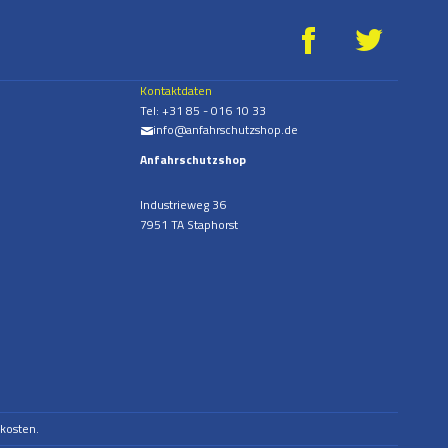
g
*
Kontaktdaten
Tel:
+31 85 - 016 10 33
info@anfahrschutzshop.de
%
Anfahrschutzshop
Industrieweg 36
7951 TA Staphorst
dkosten.