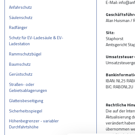
E-Mail: info@an
Anfahrschutz
Geschäftsführ
Säulenschutz
Alan Huisman / 
Radfänger
Sitz:
Schutz für EV-Ladesäule & EV-
Staphorst
Ladestation
Amtsgericht St
Rammschutzbügel
Umsatzsteuer-
Umsatzsteuerge
Baumschutz
Gerüstschutz
Bankinformati
IBAN: NL25 RAB
Straßen- oder
BIC: RABONL2U
Gebietsablagerungen
Glatteisbeseitigung
Rechtliche Hin
Sicherheitsspiegel
Die auf der Inte
Aktualisierung d
Höhenbegrenzer - variabler
verändert haben.
Durchfahrtshöhe
übernommen werd
wird. Die Anfahr