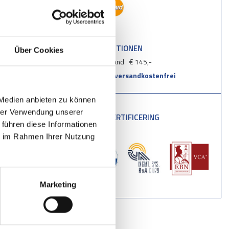
Recht vor,
d Struktur der
Verbreitung,
urelemente
VERSANDOPTIONEN
darf der
Über Cookies
Deutschland
€ 145,-
Über € 990,-
versandkostenfrei
schen
chbar:
 Medien anbieten zu können
hrer Verwendung unserer
VCA-TUV CERTIFICERING
hen von dieser
 führen diese Informationen
ie im Rahmen Ihrer Nutzung
Marketing