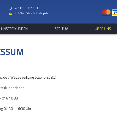
+31 85 - 016 10 33
b
info@anfahrschutzshop.de
%
UNSERE KUNDEN
SCC-TUV
ÜBER UNS
ESSUM
p.de / Wegbeveiliging Staphorst B.V.
st (Niederlande)
– 016 10 33
ag 07:30 - 16:30 Uhr