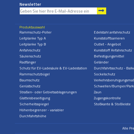
Newsletter
Produktauswahl
Rammschutz-Poller
Edelstahl anfahrschutz
Leitplanke Typ A
Kunststoffbarrieren
Leitplanke Typ B
Outlet - Angebot
Anfahrschutz
Kunststoff Anfahrschutz
Säulenschutz
Befestigungsmittel
Radfänger
Geländer
Schutz für EV-Ladesäule & EV-Ladestation
Durchfahrtsschutz - Balk
Rammschutzbügel
Sockelschutz
Baumschutz
Verkehrsberuhigungsm
Gerüstschutz
Schwellen/Bumper/Park
Straßen- oder Gebietsablagerungen
Zaun
Glatteisbeseitigung
Zugangskontrolle
Sicherheitsspiegel
Stoßkante & Stoßleiste
Höhenbegrenzer - variabler
Durchfahrtshöhe
Alle Pr