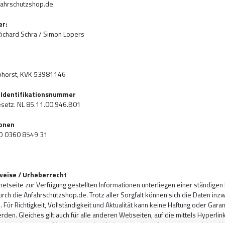
fahrschutzshop.de
er:
Richard Schra / Simon Lopers
aphorst, KVK 53981146
Identifikationsnummer
setz. NL 85.11.00.946.B01
onen
O 0360 8549 31
weise / Urheberrecht
rnetseite zur Verfügung gestellten Informationen unterliegen einer ständigen
urch die Anfahrschutzshop.de. Trotz aller Sorgfalt können sich die Daten inz
 Für Richtigkeit, Vollständigkeit und Aktualität kann keine Haftung oder Garan
en. Gleiches gilt auch für alle anderen Webseiten, auf die mittels Hyperli
schutzshop.de ist für den Inhalt der Webseiten, die aufgrund einer solchen 