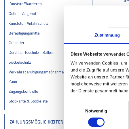
Kunststoffbarrieren
Outlet - Angebot
Kunststoff Anfahrschutz
Befestigungsmittel
Zustimmung
Geländer
Durchfahrtsschutz - Balken
Diese Webseite verwendet 
Sockelschutz
Wir verwenden Cookies, um I
Leitpla
und die Zugriffe auf unsere 
Verkehrsberuhigungsmaßnahmen – Schwellen/Bumper/Parkstopps
Batteri
Website an unsere Partner fü
Zaun
möglicherweise mit weiteren
Zugangskontrolle
der Dienste gesammelt habe
Stoßkante & Stoßleiste
Einwilligungsauswahl
Notwendig
ZAHLUNGSMÖGLICHKEITEN