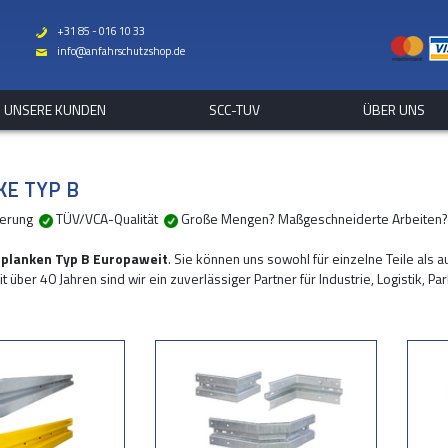
+31 85 - 016 10 33
b
info@anfahrschutzshop.de
%
UNSERE KUNDEN
SCC-TUV
ÜBER UNS
KE TYP B
eferung
TÜV/VCA-Qualität
Große Mengen? Maßgeschneiderte Arbeiten?
itplanken Typ B Europaweit
. Sie können uns sowohl für einzelne Teile als 
it über 40 Jahren sind wir ein zuverlässiger Partner für Industrie, Logistik,
 Stück Leitplanke Typ B bis hin zur Realisierung Ihres kompletten Projektes
um Schutz von gefährdeten Anlagen und Gebäuden
utz zur Diebstahlprävention
in Parkhäusern