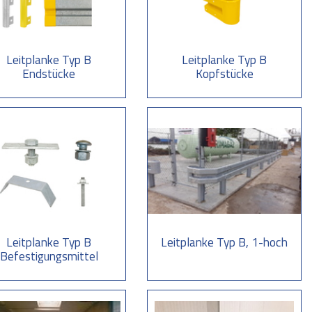
 zum Zwecke der Diebstahlsicherung und als Kantenschutz in
on 4000 mm oder 2000 mm in Beton oder Asphalt. Auf Beton- oder
bedübeln M16x125 mm (Bohrtiefe 100 mm) befestigen.
Leitplanke Typ B
Leitplanke Typ B
Endstücke
Kopfstücke
älligen Signalfarben rot/weiß oder gelb/schwarz versehen. Die
Leitplanke Typ B
Leitplanke Typ B, 1-hoch
Befestigungsmittel