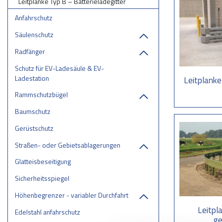
Leitplanke Typ B – Batterieladegitter
Anfahrschutz
Säulenschutz
Radfänger
Schutz für EV-Ladesäule & EV-
Ladestation
Leitplanke
Rammschutzbügel
Baumschutz
Gerüstschutz
Straßen- oder Gebietsablagerungen
Glatteisbeseitigung
Sicherheitsspiegel
Höhenbegrenzer - variabler Durchfahrtshöhe
Leitpl
Edelstahl anfahrschutz
g