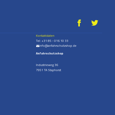
g
*
Kontaktdaten
Tel:
+31 85 - 016 10 33
info@anfahrschutzshop.de
%
Anfahrschutzshop
Industrieweg 36
7951 TA Staphorst