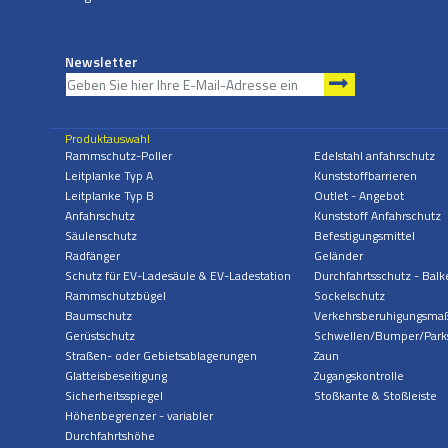
Newsletter
Produktauswahl
Rammschutz-Poller
Edelstahl anfahrschutz
Leitplanke Typ A
Kunststoffbarrieren
Leitplanke Typ B
Outlet - Angebot
Anfahrschutz
Kunststoff Anfahrschutz
Säulenschutz
Befestigungsmittel
Radfänger
Geländer
Schutz für EV-Ladesäule & EV-Ladestation
Durchfahrtsschutz - Balk
Rammschutzbügel
Sockelschutz
Baumschutz
Verkehrsberuhigungsm
Gerüstschutz
Schwellen/Bumper/Park
Straßen- oder Gebietsablagerungen
Zaun
Glatteisbeseitigung
Zugangskontrolle
Sicherheitsspiegel
Stoßkante & Stoßleiste
Höhenbegrenzer - variabler
Durchfahrtshöhe