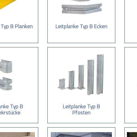
p B als Durchfahrschutz oder zum Schutz
nen zum Schutz von gefährdeten Anlagen und Gebäuden, als Durchfahrschutz
gesetzt werden. Im Rammverfahren verlegen wir die Pfosten im Abstand v
rd der Leitplank Pfosten mit einer Bodenplatte versehen, die wir mit 4 Kle
 Typ B Planken
Leitplanke Typ B Ecken
p B in RAL-Farben und Signalfarben
wir die Vorderkante des Leitplanken mit einer (Firmen-)RAL-Farbe oder auff
ner Schutzschiene beträgt 750 mm außen und 550 mm innen.
anke Typ B
Leitplanke Typ B
krstücke
Pfosten