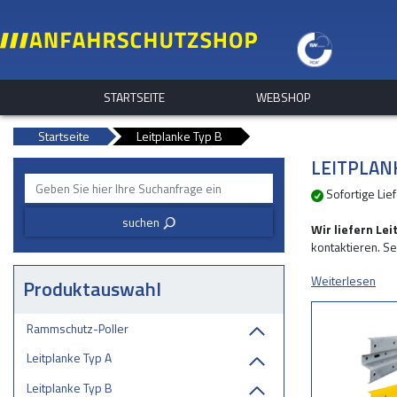
STARTSEITE
WEBSHOP
Startseite
Leitplanke Typ B
LEITPLAN
Sofortige Li
suchen
3
Wir liefern Le
kontaktieren. Se
Weiterlesen
Von einem kurzen
Produktauswahl
Anwendungen:
Rammschutz-Poller
- Leitplanken z
- Durchfahrtssch
Leitplanke Typ A
- Kantenschutz 
Leitplanke Typ B