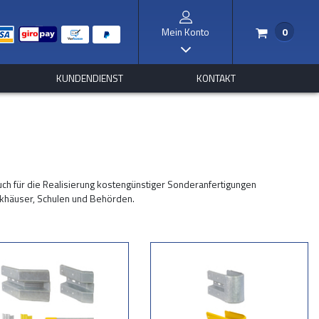
Mein Konto
0
/
I
KUNDENDIENST
KONTAKT
auch für die Realisierung kostengünstiger Sonderanfertigungen
 Parkhäuser, Schulen und Behörden.
 helfen wir Ihnen gerne weiter. Denken Sie an die folgenden