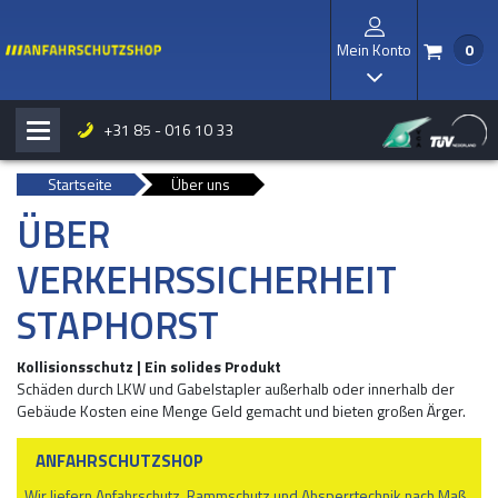
Mein Konto
0
/
I
+31 85 - 016 10 33
H
b
Startseite
Über uns
ÜBER
VERKEHRSSICHERHEIT
STAPHORST
Kollisionsschutz | Ein solides Produkt
Schäden durch LKW und Gabelstapler außerhalb oder innerhalb der
Gebäude Kosten eine Menge Geld gemacht und bieten großen Ärger.
ANFAHRSCHUTZSHOP
Wir liefern Anfahrschutz, Rammschutz und Absperrtechnik nach Maß,