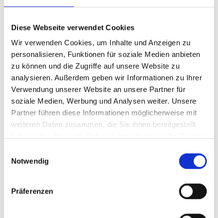
Höhenbegrenzer - variabler Durchfahrtshöhe
Edelstahl anfahrschutz
Diese Webseite verwendet Cookies
Kunststoffbarrieren
Wir verwenden Cookies, um Inhalte und Anzeigen zu
personalisieren, Funktionen für soziale Medien anbieten
Outlet - Angebot
zu können und die Zugriffe auf unsere Website zu
Kunststoff Anfahrschutz
analysieren. Außerdem geben wir Informationen zu Ihrer
Verwendung unserer Website an unsere Partner für
Befestigungsmittel
soziale Medien, Werbung und Analysen weiter. Unsere
Geländer
Partner führen diese Informationen möglicherweise mit
Durchfahrtsschutz - Balken
weiteren Daten zusammen, die Sie ihnen bereitgestellt
haben oder die sie im Rahmen Ihrer Nutzung der Dienste
Rammschutzbalken
gesammelt haben.
Einwilligungsauswahl
Durchfahrtsschutz aus Stahlrohr
Notwendig
Sockelschutz
Verkehrsberuhigungsmaßnahmen – Schwellen/Bumper/Parkstopps
Präferenzen
Zaun
Zugangskontrolle