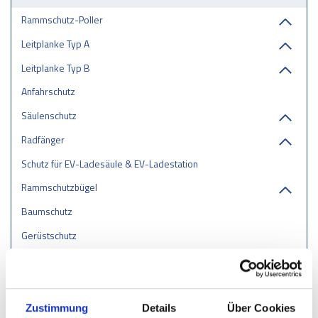
Rammschutz-Poller
Leitplanke Typ A
Leitplanke Typ B
Anfahrschutz
Säulenschutz
Radfänger
Schutz für EV-Ladesäule & EV-Ladestation
Rammschutzbügel
Baumschutz
Gerüstschutz
Straßen- oder Gebietsablagerungen
Glatteisbeseitigung
Sicherheitsspiegel
Zustimmung
Details
Über Cookies