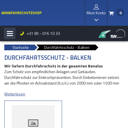
Mein Konto
0
/
I
+31 85 - 016 10 33
H
b
Startseite
Durchfahrtsschutz - Balken
DURCHFAHRTSSCHUTZ - BALKEN
Wir liefern Durchfahrschutz in der gesamten Benelux
Zum Schutz von empfindlichen Anlagen und Gebäuden.
Durchfahrschutz zur Einbruchprävention. Durch Einbetonieren setzen
wir die Pfosten im Achsabstand (h.o.h.) von 2000 mm oder 1500 mm
im Erdreich, in Asphalt mittels Diamantbohrung. Auf Beton oder
Weiterlesen
Stelconplatten werden die Pfosten mit einer Fußplatte ausgeführt,
welche wir mittels 4 Stk. Klebeankern M16x125 mm befestigen
(Bohrtiefe 100 mm).
Auffallend sicher
Um den Durchfahrschutz besser sichtbar zu machen, können wir das