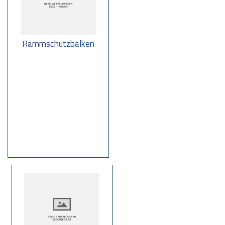
Rohr mit auffälligen Signalfarben Rot/Weiß oder Gelb/Schwarz
versehen. Auch können wir Ihren Durchfahrschutz mit Reflexion
und/oder (Firmen-)RAL-Farben ausführen.
Standardabmessungen
Rammschutzbalken
Standardhöhen: außen 750 mm und innen 500 mm