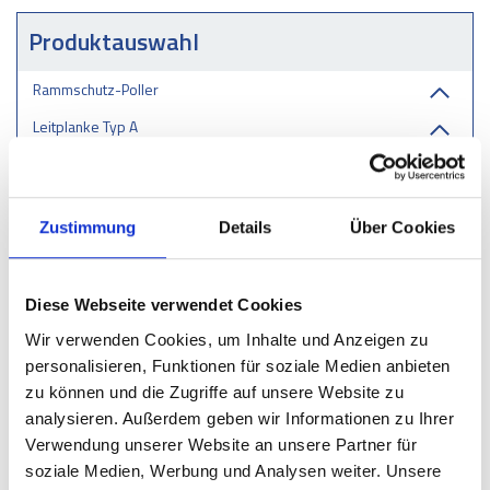
Produktauswahl
Rammschutz-Poller
Leitplanke Typ A
Leitplanke Typ B
Anfahrschutz
Zustimmung
Details
Über Cookies
Säulenschutz
Radfänger
Diese Webseite verwendet Cookies
Schutz für EV-Ladesäule & EV-Ladestation
Wir verwenden Cookies, um Inhalte und Anzeigen zu
Rammschutzbügel
personalisieren, Funktionen für soziale Medien anbieten
Baumschutz
zu können und die Zugriffe auf unsere Website zu
analysieren. Außerdem geben wir Informationen zu Ihrer
Gerüstschutz
Verwendung unserer Website an unsere Partner für
Straßen- oder Gebietsablagerungen
soziale Medien, Werbung und Analysen weiter. Unsere