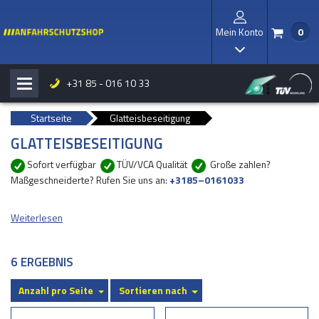
Mein Konto
0
/
I
+31 85 - 016 10 33
H
b
Startseite
Glatteisbeseitigung
GLATTEISBESEITIGUNG
Sofort verfügbar
TÜV/VCA Qualität
Große zahlen?
Maßgeschneiderte? Rufen Sie uns an:
+3185–0161033
Weiterlesen
6 ERGEBNIS
Anzahl pro Seite
Sortieren nach