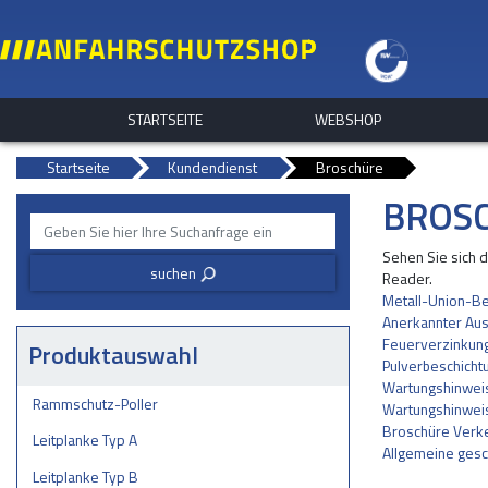
STARTSEITE
WEBSHOP
Startseite
Kundendienst
Broschüre
BROS
Sehen Sie sich 
suchen
3
Reader.
Metall-Union-B
Anerkannter Aus
Feuerverzinkun
Produktauswahl
Pulverbeschicht
Wartungshinwei
Rammschutz-Poller
Wartungshinweis
Broschüre Verke
Leitplanke Typ A
Allgemeine gesc
Leitplanke Typ B