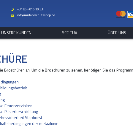
+31 85 - 016 10 33
b
info@anfahrschutzshop.de
%
UNSERE KUNDEN
SCC-TUV
ÜBER UNS
CHÜRE
die Broschüren an. Um die Broschüren zu sehen, benötigen Sie das Program
edingungen
bildungsbetrieb
g
ung
se Feuerverzinken
e Pulverbeschichtung
hrssicherheit Staphorst
häftsbedingungen der metaalunie