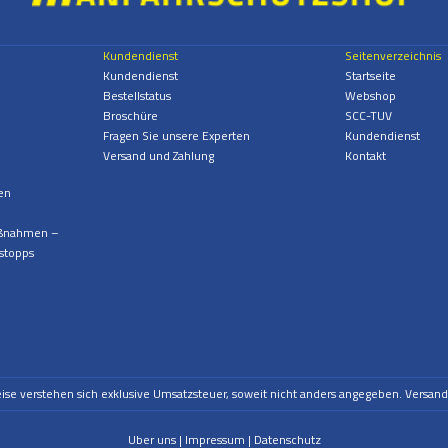
Kundendienst
Seitenverzeichnis
Kundendienst
Startseite
Bestellstatus
Webshop
Broschüre
SCC-TUV
Fragen Sie unsere Experten
Kundendienst
Versand und Zahlung
Kontakt
en
aßnahmen –
stopps
eise verstehen sich exklusive Umsatzsteuer, soweit nicht anders angegeben. Versan
Uber uns
Impressum
Datenschutz