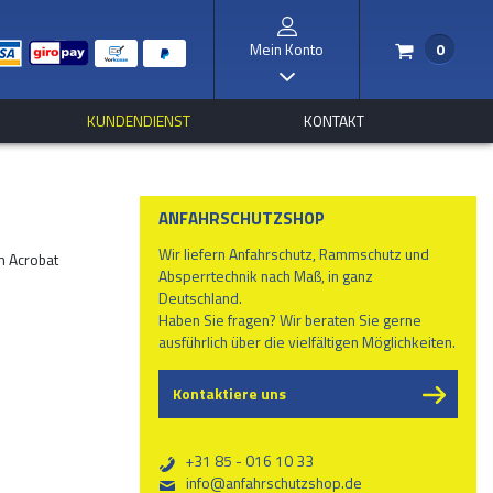
Mein Konto
0
/
I
KUNDENDIENST
KONTAKT
ANFAHRSCHUTZSHOP
Wir liefern Anfahrschutz, Rammschutz und
m Acrobat
Absperrtechnik nach Maß, in ganz
Deutschland.
Haben Sie fragen? Wir beraten Sie gerne
ausführlich über die vielfältigen Möglichkeiten.
Kontaktiere uns
+31 85 - 016 10 33
b
info@anfahrschutzshop.de
%