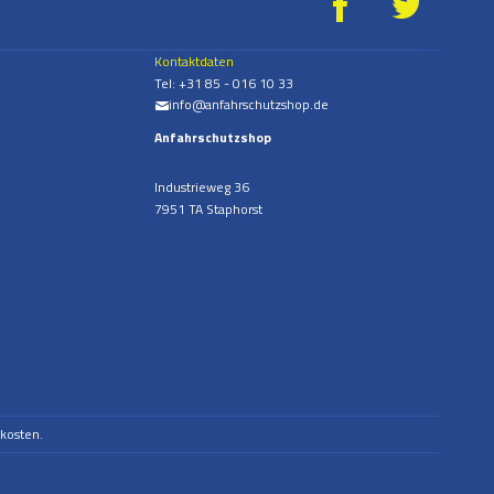
g
*
Kontaktdaten
Tel:
+31 85 - 016 10 33
info@anfahrschutzshop.de
%
Anfahrschutzshop
Industrieweg 36
7951 TA Staphorst
dkosten.