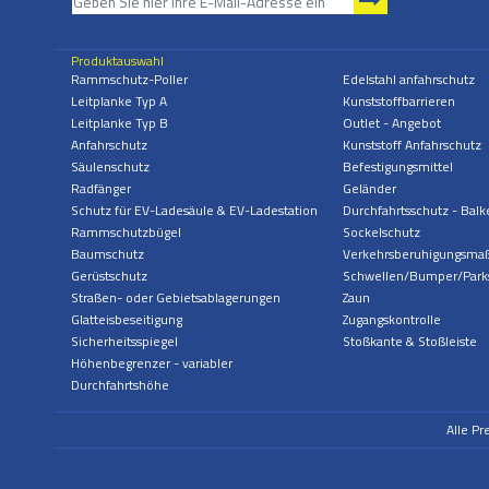
Produktauswahl
Rammschutz-Poller
Edelstahl anfahrschutz
Leitplanke Typ A
Kunststoffbarrieren
Leitplanke Typ B
Outlet - Angebot
Anfahrschutz
Kunststoff Anfahrschutz
Säulenschutz
Befestigungsmittel
Radfänger
Geländer
Schutz für EV-Ladesäule & EV-Ladestation
Durchfahrtsschutz - Balk
Rammschutzbügel
Sockelschutz
Baumschutz
Verkehrsberuhigungsm
Gerüstschutz
Schwellen/Bumper/Park
Straßen- oder Gebietsablagerungen
Zaun
Glatteisbeseitigung
Zugangskontrolle
Sicherheitsspiegel
Stoßkante & Stoßleiste
Höhenbegrenzer - variabler
Durchfahrtshöhe
Alle Pr