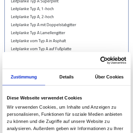
Leitplanke Typ A Superplint
Leitplanke Typ A, 1-hoch
Leitplanke Typ A, 2-hoch
Leitplanke Typ A mit Doppelstabgitter
Leitplanke Typ A Lamellengitter
Leitplanke vom Typ A in Asphalt
Leitplanke vom Typ A auf Fußplatte
Leitplanke Typ A, gelb-schwarz
Leitplanke vom Typ A mit Handlauf
Leitplanke Typ B
Zustimmung
Details
Über Cookies
Anfahrschutz
Säulenschutz
Diese Webseite verwendet Cookies
Radfänger
Wir verwenden Cookies, um Inhalte und Anzeigen zu
Schutz für EV-Ladesäule & EV-Ladestation
personalisieren, Funktionen für soziale Medien anbieten
zu können und die Zugriffe auf unsere Website zu
Rammschutzbügel
analysieren. Außerdem geben wir Informationen zu Ihrer