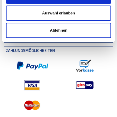
Verkehrsberuhigungsmaßnahmen – Schwellen/Bumper/Parkstopps
Auswahl erlauben
Zaun
Zugangskontrolle
Ablehnen
Stoßkante & Stoßleiste
ZAHLUNGSMÖGLICHKEITEN