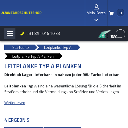
Mein Konto
0
/
I
+31 85 - 016 10 33
H
b
Startseite
Leitplanke Typ A
Leitplanke Typ A Planken
LEITPLANKE TYP A PLANKEN
Direkt ab Lager lieferbar - In nahezu jeder RAL-Farbe lieferbar
Leitplanken Typ A
sind eine wesentliche Lösung für die Sicherheit im
Straßenverkehr und die Vermeidung von Schäden und Verletzungen
bei Zusammenstößen. Diese robusten Fuerverzinkten Stahl Planken
Weiterlesen
werden als wirksame Barrieren entlang von Straßen, Parkplätzen und
Industriegebieten eingesetzt. Dank ihrer starken Konstruktion und
ihrer witterungsbeständigen Eigenschaften bieten sie optimalen Schutz
4 ERGEBNIS
bei Kollisionen.