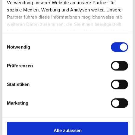
Baumschutz
Verwendung unserer Website an unsere Partner für
soziale Medien, Werbung und Analysen weiter. Unsere
Gerüstschutz
Partner führen diese Informationen möglicherweise mit
Straßen- oder Gebietsablagerungen
weiteren Daten zusammen, die Sie ihnen bereitgestellt
Glatteisbeseitigung
haben oder die sie im Rahmen Ihrer Nutzung der Dienste
gesammelt haben.
Einwilligungsauswahl
Sicherheitsspiegel
Notwendig
Höhenbegrenzer - variabler Durchfahrtshöhe
Edelstahl anfahrschutz
Präferenzen
Kunststoffbarrieren
Outlet - Angebot
Statistiken
Kunststoff Anfahrschutz
Befestigungsmittel
Marketing
Geländer
Durchfahrtsschutz - Balken
Alle zulassen
Sockelschutz